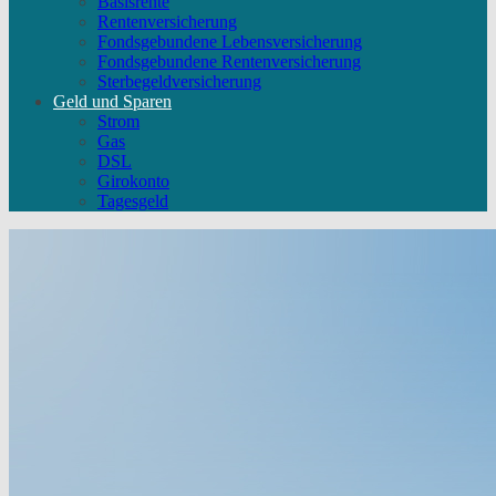
Basisrente
Rentenversicherung
Fondsgebundene Lebensversicherung
Fondsgebundene Rentenversicherung
Sterbegeldversicherung
Geld und Sparen
Strom
Gas
DSL
Girokonto
Tagesgeld