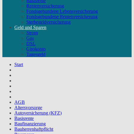
Basisrente
Rentenversicherung
Fondsgebundene Lebensversicherung
Fondsgebundene Rentenversicherung
Sterbegeldversicherung
Geld und Sparen
Strom
Gas
DSL
Girokonto
Tagesgeld
Start
AGB
Altersvorsorge
Autoversicherung (KFZ)
Basisrente
Baufinanzierung
Bauherrenhaftpflicht