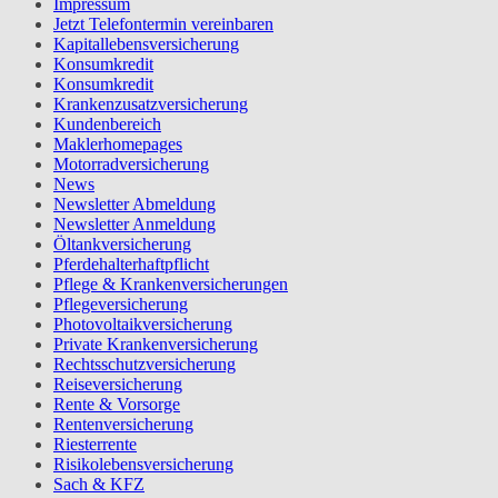
Impressum
Jetzt Telefontermin vereinbaren
Kapitallebensversicherung
Konsumkredit
Konsumkredit
Krankenzusatzversicherung
Kundenbereich
Maklerhomepages
Motorradversicherung
News
Newsletter Abmeldung
Newsletter Anmeldung
Öltankversicherung
Pferdehalterhaftpflicht
Pflege & Krankenversicherungen
Pflegeversicherung
Photovoltaikversicherung
Private Krankenversicherung
Rechtsschutzversicherung
Reiseversicherung
Rente & Vorsorge
Rentenversicherung
Riesterrente
Risikolebensversicherung
Sach & KFZ