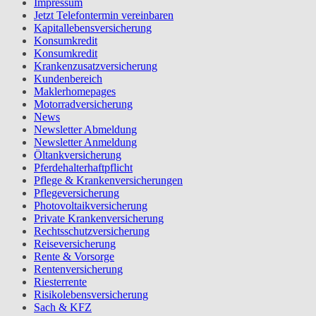
Impressum
Jetzt Telefontermin vereinbaren
Kapitallebensversicherung
Konsumkredit
Konsumkredit
Krankenzusatzversicherung
Kundenbereich
Maklerhomepages
Motorradversicherung
News
Newsletter Abmeldung
Newsletter Anmeldung
Öltankversicherung
Pferdehalterhaftpflicht
Pflege & Krankenversicherungen
Pflegeversicherung
Photovoltaikversicherung
Private Krankenversicherung
Rechtsschutzversicherung
Reiseversicherung
Rente & Vorsorge
Rentenversicherung
Riesterrente
Risikolebensversicherung
Sach & KFZ