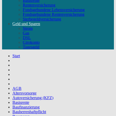
Basisrente
Rentenversicherung
Fondsgebundene Lebensversicherung
Fondsgebundene Rentenversicherung
Sterbegeldversicherung
Geld und Sparen
Strom
Gas
DSL
Girokonto
Tagesgeld
Start
AGB
Altersvorsorge
Autoversicherung (KFZ)
Basisrente
Baufinanzierung
Bauherrenhaftpflicht