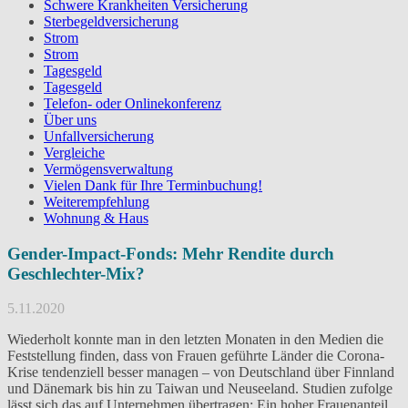
Schwere Krankheiten Versicherung
Sterbegeldversicherung
Strom
Strom
Tagesgeld
Tagesgeld
Telefon- oder Onlinekonferenz
Über uns
Unfallversicherung
Vergleiche
Vermögensverwaltung
Vielen Dank für Ihre Terminbuchung!
Weiterempfehlung
Wohnung & Haus
Gender-Impact-Fonds: Mehr Rendite durch
Geschlechter-Mix?
5.11.2020
Wiederholt konnte man in den letzten Monaten in den Medien die
Feststellung finden, dass von Frauen geführte Länder die Corona-
Krise tendenziell besser managen – von Deutschland über Finnland
und Dänemark bis hin zu Taiwan und Neuseeland. Studien zufolge
lässt sich das auf Unternehmen übertragen: Ein hoher Frauenanteil