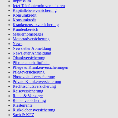
Impressum
Jetzt Telefontermin vereinbaren
Kapitallebensversicherung
Konsumkredit
Konsumkredit
Krankenzusatzversicherung
Kundenbereich
Maklerhomepages
Motorradversicherung
News
Newsletter Abmeldung
Newsletter Anmeldung
Öltankversicherung
Pferdehalterhaftpflicht
Pflege & Krankenversicherungen
Pflegeversicherung
Photovoltaikversicherung
Private Krankenversicherung
Rechtsschutzversicherung
Reiseversicherung
Rente & Vorsorge
Rentenversicherung
Riesterrente
Risikolebensversicherung
Sach & KFZ