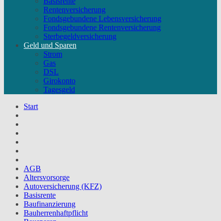
Basisrente
Rentenversicherung
Fondsgebundene Lebensversicherung
Fondsgebundene Rentenversicherung
Sterbegeldversicherung
Geld und Sparen
Strom
Gas
DSL
Girokonto
Tagesgeld
Start
AGB
Altersvorsorge
Autoversicherung (KFZ)
Basisrente
Baufinanzierung
Bauherrenhaftpflicht