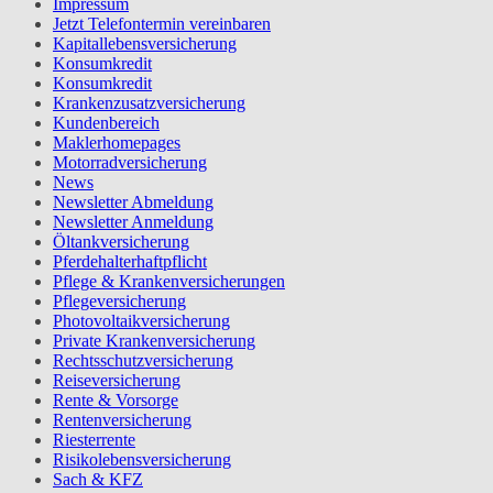
Impressum
Jetzt Telefontermin vereinbaren
Kapitallebensversicherung
Konsumkredit
Konsumkredit
Krankenzusatzversicherung
Kundenbereich
Maklerhomepages
Motorradversicherung
News
Newsletter Abmeldung
Newsletter Anmeldung
Öltankversicherung
Pferdehalterhaftpflicht
Pflege & Krankenversicherungen
Pflegeversicherung
Photovoltaikversicherung
Private Krankenversicherung
Rechtsschutzversicherung
Reiseversicherung
Rente & Vorsorge
Rentenversicherung
Riesterrente
Risikolebensversicherung
Sach & KFZ