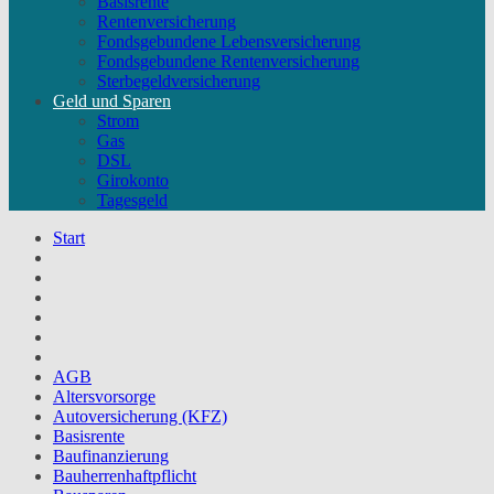
Basisrente
Rentenversicherung
Fondsgebundene Lebensversicherung
Fondsgebundene Rentenversicherung
Sterbegeldversicherung
Geld und Sparen
Strom
Gas
DSL
Girokonto
Tagesgeld
Start
AGB
Altersvorsorge
Autoversicherung (KFZ)
Basisrente
Baufinanzierung
Bauherrenhaftpflicht