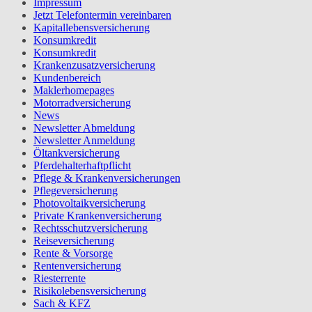
Impressum
Jetzt Telefontermin vereinbaren
Kapitallebensversicherung
Konsumkredit
Konsumkredit
Krankenzusatzversicherung
Kundenbereich
Maklerhomepages
Motorradversicherung
News
Newsletter Abmeldung
Newsletter Anmeldung
Öltankversicherung
Pferdehalterhaftpflicht
Pflege & Krankenversicherungen
Pflegeversicherung
Photovoltaikversicherung
Private Krankenversicherung
Rechtsschutzversicherung
Reiseversicherung
Rente & Vorsorge
Rentenversicherung
Riesterrente
Risikolebensversicherung
Sach & KFZ