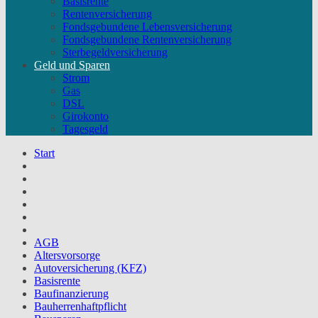
Basisrente
Rentenversicherung
Fondsgebundene Lebensversicherung
Fondsgebundene Rentenversicherung
Sterbegeldversicherung
Geld und Sparen
Strom
Gas
DSL
Girokonto
Tagesgeld
Start
AGB
Altersvorsorge
Autoversicherung (KFZ)
Basisrente
Baufinanzierung
Bauherrenhaftpflicht