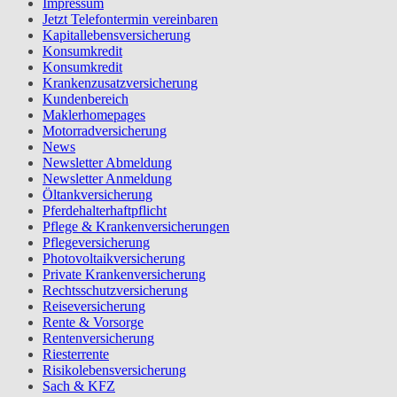
Impressum
Jetzt Telefontermin vereinbaren
Kapitallebensversicherung
Konsumkredit
Konsumkredit
Krankenzusatzversicherung
Kundenbereich
Maklerhomepages
Motorradversicherung
News
Newsletter Abmeldung
Newsletter Anmeldung
Öltankversicherung
Pferdehalterhaftpflicht
Pflege & Krankenversicherungen
Pflegeversicherung
Photovoltaikversicherung
Private Krankenversicherung
Rechtsschutzversicherung
Reiseversicherung
Rente & Vorsorge
Rentenversicherung
Riesterrente
Risikolebensversicherung
Sach & KFZ