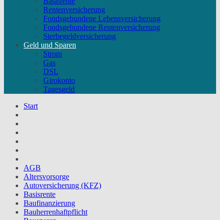
Basisrente
Rentenversicherung
Fondsgebundene Lebensversicherung
Fondsgebundene Rentenversicherung
Sterbegeldversicherung
Geld und Sparen
Strom
Gas
DSL
Girokonto
Tagesgeld
Start
AGB
Altersvorsorge
Autoversicherung (KFZ)
Basisrente
Baufinanzierung
Bauherrenhaftpflicht