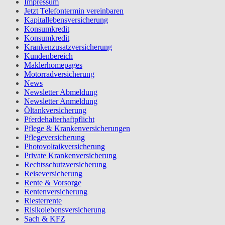
Impressum
Jetzt Telefontermin vereinbaren
Kapitallebensversicherung
Konsumkredit
Konsumkredit
Krankenzusatzversicherung
Kundenbereich
Maklerhomepages
Motorradversicherung
News
Newsletter Abmeldung
Newsletter Anmeldung
Öltankversicherung
Pferdehalterhaftpflicht
Pflege & Krankenversicherungen
Pflegeversicherung
Photovoltaikversicherung
Private Krankenversicherung
Rechtsschutzversicherung
Reiseversicherung
Rente & Vorsorge
Rentenversicherung
Riesterrente
Risikolebensversicherung
Sach & KFZ